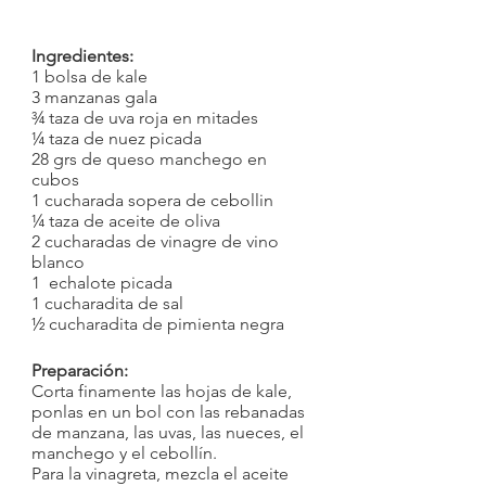
Ingredientes:
1 bolsa de kale
3 manzanas gala
¾ taza de uva roja en mitades
¼ taza de nuez picada
28 grs de queso manchego en 
cubos
1 cucharada sopera de cebollin
¼ taza de aceite de oliva
2 cucharadas de vinagre de vino 
blanco  
1  echalote picada
1 cucharadita de sal
½ cucharadita de pimienta negra
Preparación:
Corta finamente las hojas de kale, 
ponlas en un bol con las rebanadas 
de manzana, las uvas, las nueces, el 
manchego y el cebollín.
Para la vinagreta, mezcla el aceite 