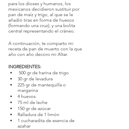
para los dioses y humanos, los 
mexicanos decidieron sustituir por 
pan de maíz y trigo, al que se le 
añadió tiras en forma de huesos 
(formando una cruz), y una bolita 
central representando el cráneo.
A continuación, te comparto mi 
receta de pan de muerto con la que 
año con año decoro mi Altar.
INGREDIENTES:
 500 gr de harina de trigo
30 gr de levadura
225 gr de mantequilla o 
margarina
4 huevos
75 ml de leche
150 gr de azúcar
Ralladura de 1 limón
1 cucharadita de esencia de 
azahar