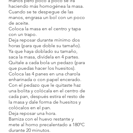
manos pero poco a poco se irá 
haciendo más homogénea la masa.
Cuando se te despegue de las 
manos, engrasa un bol con un poco 
de aceite. 
Coloca la masa en el centro y tapa 
con un trapo. 
Deja reposar durante mínimo dos 
horas (para que doble su tamaño). 
Ya que haya doblado su tamaño, 
saca la masa, divídela en 4 partes.  
Quítale a cada bola un pedazo (para 
que puedas hacer los huesitos). 
Coloca las 4 panes en una charola 
enharinada o con papel encerado. 
Con el pedazo que le quitaste haz 
una bolita y colócala en el centro de 
cada pan, después estira el resto de 
la masa y dale forma de huesitos y 
colócalos en el pan. 
Deja reposar una hora. 
Barniza con el huevo restante y 
mete al horno precalentado a 180ºC 
durante 20 minutos. 