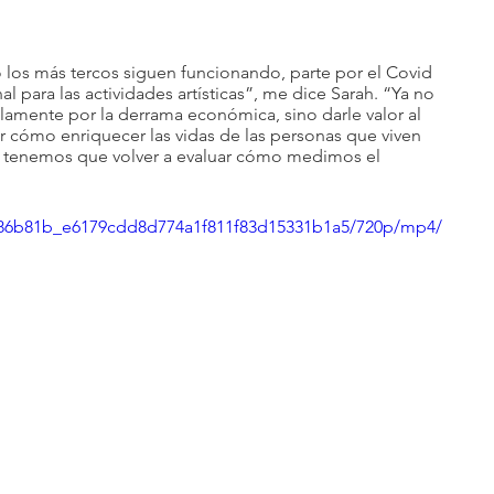
los más tercos siguen funcionando, parte por el Covid 
al para las actividades artísticas”, me dice Sarah. “Ya no 
amente por la derrama económica, sino darle valor al 
 cómo enriquecer las vidas de las personas que viven 
, tenemos que volver a evaluar cómo medimos el 
eo/86b81b_e6179cdd8d774a1f811f83d15331b1a5/720p/mp4/