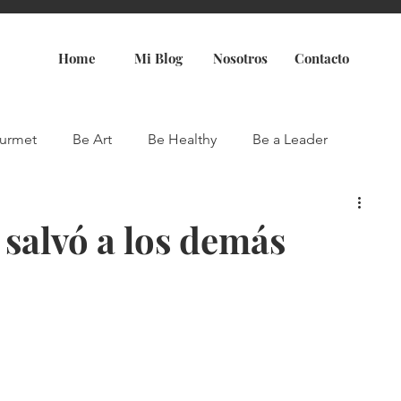
Home
Mi Blog
Nosotros
Contacto
urmet
Be Art
Be Healthy
Be a Leader
 salvó a los demás