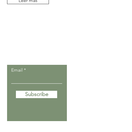
Leer más
Deja que nuestros
post lleguen a ti.
Email
Subscribe