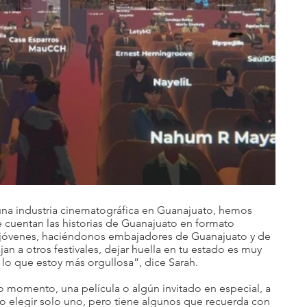
na industria cinematográfica en Guanajuato, hemos 
 cuentan las historias de Guanajuato en formato 
jóvenes, haciéndonos embajadores de Guanajuato y de 
an a otros festivales, dejar huella en tu estado es muy 
 lo que estoy más orgullosa”, dice Sarah.
 momento, una película o algún invitado en especial, a 
o elegir solo uno, pero tiene algunos que recuerda con 