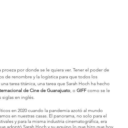
a proeza por donde se le quiera ver. Tener el poder de 
os de renombre y la logística para que todos los 
 una tarea titánica, una tarea que Sarah Hoch ha hecho 
Internacional de Cine de Guanajuato
, o 
GIFF 
como se le 
siglas en inglés.
íticos en 2020 cuando la pandemia azotó al mundo 
rnos en nuestras casas. El panorama, no solo para el 
ivales y para la misma industria cinematográfica, era 
 que adoptó Sarah Hoch y su equipo lo que hizo que hoy 