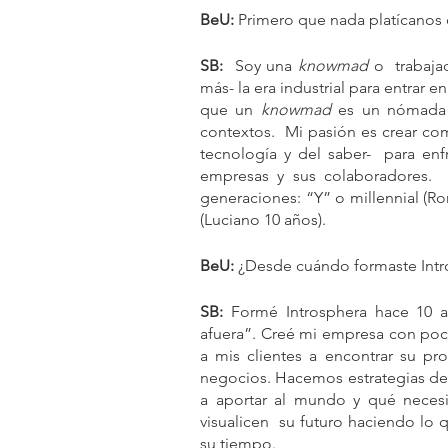
BeU:
 Primero que nada platícanos d
SB:
  Soy una 
knowmad 
o  trabaja
más- la era industrial para entrar e
que un 
knowmad
 es un nómada d
contextos.  Mi pasión es crear co
tecnología y del saber-  para enf
empresas y sus colaboradores. 
generaciones: “Y” o millennial (Ro
(Luciano 10 años).
BeU:
 ¿Desde cuándo formaste Intro
SB: 
Formé Introsphera hace 10 a
afuera”. Creé mi empresa con poco
a mis clientes a encontrar su pro
negocios. Hacemos estrategias de
a aportar al mundo y qué necesi
visualicen  su futuro haciendo lo q
su tiempo.