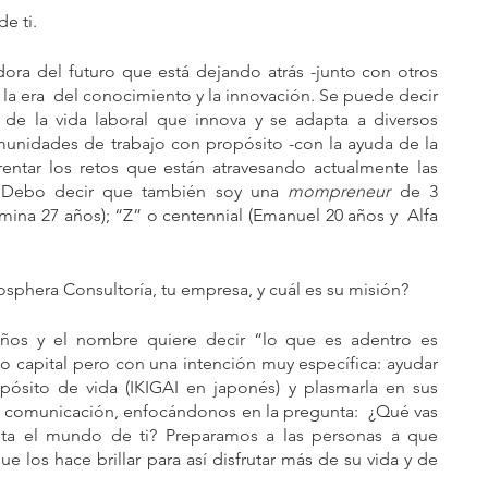
e ti.
dora del futuro que está dejando atrás -junto con otros 
n la era  del conocimiento y la innovación. Se puede decir 
e la vida laboral que innova y se adapta a diversos 
munidades de trabajo con propósito -con la ayuda de la 
rentar los retos que están atravesando actualmente las 
 Debo decir que también soy una 
mompreneur
 de 3 
mina 27 años); “Z” o centennial (Emanuel 20 años y  Alfa 
sphera Consultoría, tu empresa, y cuál es su misión?
ños y el nombre quiere decir “lo que es adentro es 
 capital pero con una intención muy específica: ayudar 
pósito de vida (IKIGAI en japonés) y plasmarla en sus 
 comunicación, enfocándonos en la pregunta:  ¿Qué vas 
ta el mundo de ti? Preparamos a las personas a que 
ue los hace brillar para así disfrutar más de su vida y de 