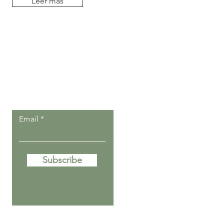
Leer más
Deja que nuestros
post lleguen a ti.
Email
Subscribe