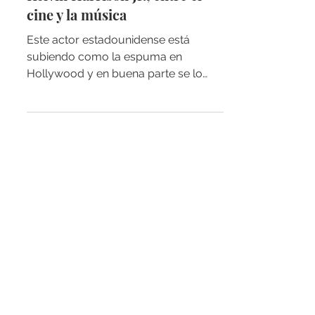
Kelvin Harrison Jr., entre el
cine y la música
Este actor estadounidense está
subiendo como la espuma en
Hollywood y en buena parte se lo
debe a que tiene más de un as bajo la
manga....