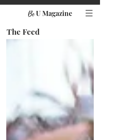
U Magazine
Be
The Feed