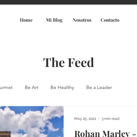
Home
Mi Blog
Nosotros
Contacto
The Feed
urmet
Be Art
Be Healthy
Be a Leader
May 25, 2021
3 min read
Rohan Marley -