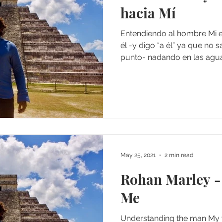
hacia Mí
Entendiendo al hombre Mi 
él -y digo “a él” ya que no 
punto- nadando en las aguas
May 25, 2021
2 min read
Rohan Marley - 
Me
Understanding the man My w