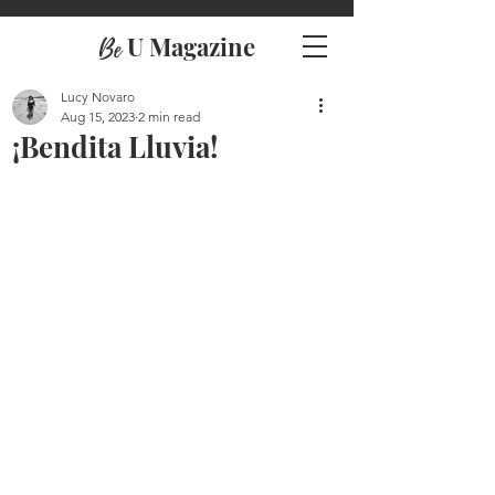
U Magazine
Be
Lucy Novaro
Aug 15, 2023
2 min read
¡Bendita Lluvia!