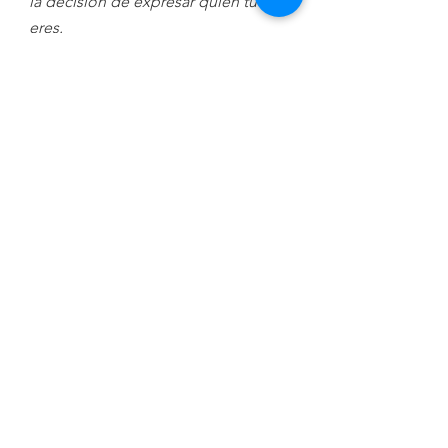
la decisión de expresar quien tú 
eres.
Artista Mexicano
Danza
Festival Ibérica Contemporánea
Be Art
See All
Recent Posts