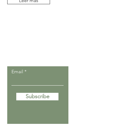
Leer más
Deja que nuestros
post lleguen a ti.
Email
Subscribe