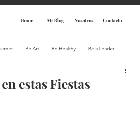
Home
Mi Blog
Nosotros
Contacto
urmet
Be Art
Be Healthy
Be a Leader
en estas Fiestas