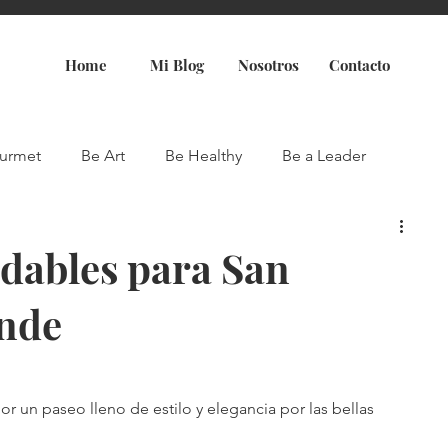
Home
Mi Blog
Nosotros
Contacto
urmet
Be Art
Be Healthy
Be a Leader
vidables para San
ende
r un paseo lleno de estilo y elegancia por las bellas 