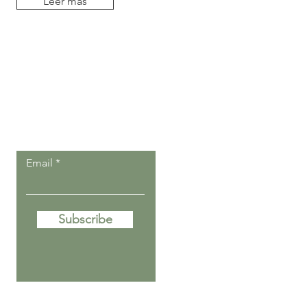
Leer más
Deja que nuestros
post lleguen a ti.
Email
Subscribe