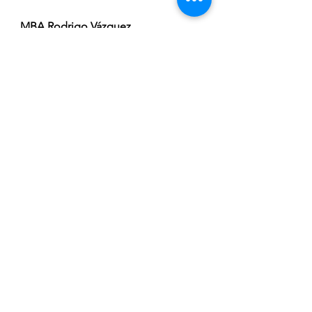
MBA Rodrigo Vázquez 
GutiérrezContacto: 
- Mail: 
rvazquezcoaching@yahoo.com
- Facebook e Instagram: 
RodrigoVazquezCoaching
- Twitter: RVazCoaching
Transformación
leader
Cambios
Be a Leader
See All
Recent Posts