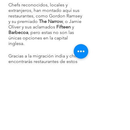
Chefs reconocidos, locales y 
extranjeros, han montado aquí sus 
restaurantes, como Gordon Ramsey 
y su premiado 
The Narrow
, o Jamie 
Oliver y sus aclamados 
Fifteen
 y 
Barbecoa
, pero estas no son las 
únicas opciones en la capital 
inglesa.
Gracias a la migración india y china 
encontrarás restaurantes de estos 
tipos de comida donde sea que 
son garantía de calidad y buen 
precio, pero también han aparecido 
restaurantes brasileños, mexicanos 
y hasta de hamburguesas de una 
calidad excelsa que no se pueden 
pasar por alto. Si quieres probar un 
buen fish & chips solo tienes que ir 
al pub más cercano.