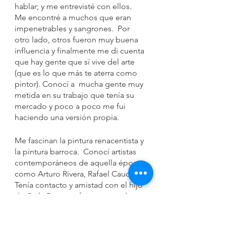
hablar; y me entrevisté con ellos. 
Me encontré a muchos que eran  
impenetrables y sangrones.  Por 
otro lado, otros fueron muy buena 
influencia y finalmente me di cuenta 
que hay gente que sí vive del arte 
(que es lo que más te aterra como 
pintor). Conocí a  mucha gente muy 
metida en su trabajo que tenía su 
mercado y poco a poco me fui 
haciendo una versión propia.  
Me fascinan la pintura renacentista y 
la pintura barroca.  Conocí artistas 
contemporáneos de aquella época 
como Arturo Rivera, Rafael Cauduro. 
Tenía contacto y amistad con el hijo 
de Carla Rippey y fui recorriendo 
muchos personajes de la época.  
Los considero no solamente como 